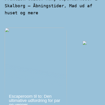
Skalborg – Åbningstider, Mad ud af
huset og mere
Escaperoom til to: Den
ultimative udfordring for par
og venner