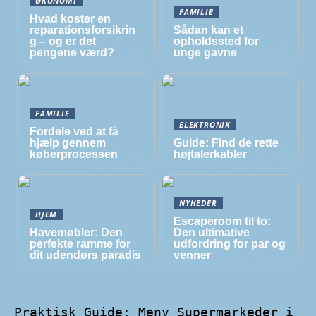
ØKONOMI
FAMILIE
Hvad koster en
reparationsforsikrin
Sådan kan et
g – og er det
opholdssted for
pengene værd?
unge gavne
FAMILIE
ELEKTRONIK
Fordele ved at få
hjælp gennem
Guide: Find de rette
køberprocessen
højtalerkabler
NYHEDER
HJEM
Escaperoom til to:
Havemøbler: Den
Den ultimative
perfekte ramme for
udfordring for par og
dit udendørs paradis
venner
Praktisk Guide: Meny Supermarkeder i