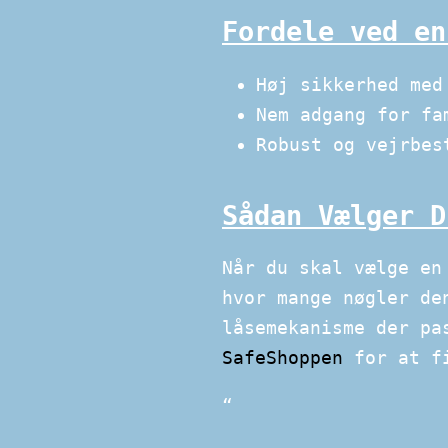
Fordele ved en
Høj sikkerhed med
Nem adgang for fa
Robust og vejrbes
Sådan Vælger D
Når du skal vælge en
hvor mange nøgler de
låsemekanisme der pa
SafeShoppen
for at fi
“