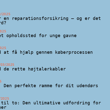
2/2025
r en reparationsforsikring – og er det
rd?
2025
et opholdssted for unge gavne
2025
d at få hjælp gennem køberprocessen
/03/2025
d de rette højtalerkabler
5
: Den perfekte ramme for dit udendørs
/2025
 til to: Den ultimative udfordring for
ner