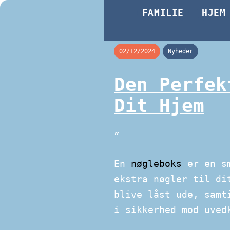
FAMILIE
HJEM
02/12/2024
Nyheder
Den Perfek
Dit Hjem
”
En
nøgleboks
er en sm
ekstra nøgler til di
blive låst ude, samt
i sikkerhed mod uved