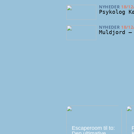
NYHEDER
18/12
Psykolog K
NYHEDER
18/12
Muldjord –
Escaperoom til to:
Den ultimative