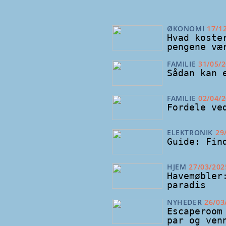
ØKONOMI
17/1
Hvad koste
pengene væ
FAMILIE
31/05/
Sådan kan 
FAMILIE
02/04/
Fordele ve
ELEKTRONIK
29
Guide: Fin
HJEM
27/03/202
Havemøbler
paradis
NYHEDER
26/03
Escaperoom
par og ven