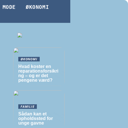
MODE
ØKONOMI
ØKONOMI
Hvad koster en
reparationsforsikri
ng – og er det
pengene værd?
FAMILIE
Sådan kan et
opholdssted for
unge gavne