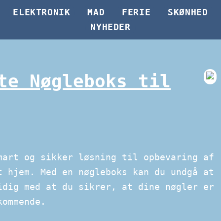
ELEKTRONIK
MAD
FERIE
SKØNHED
NYHEDER
te Nøgleboks til
art og sikker løsning til opbevaring af
t hjem. Med en nøgleboks kan du undgå at
idig med at du sikrer, at dine nøgler er
kommende.