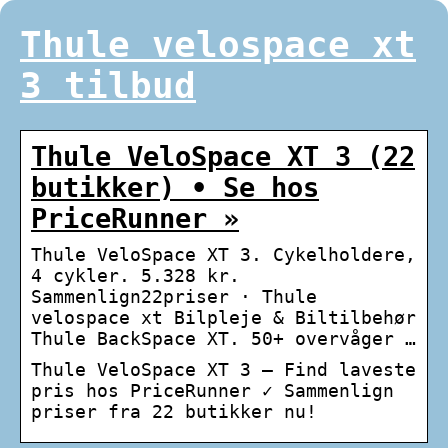
Thule velospace xt
3 tilbud
Thule VeloSpace XT 3 (22
butikker) • Se hos
PriceRunner »
Thule VeloSpace XT 3. Cykelholdere,
4 cykler. 5.328 kr.
Sammenlign22priser · Thule
velospace xt Bilpleje & Biltilbehør
Thule BackSpace XT. 50+ overvåger …
Thule VeloSpace XT 3 – Find laveste
pris hos PriceRunner ✓ Sammenlign
priser fra 22 butikker nu!