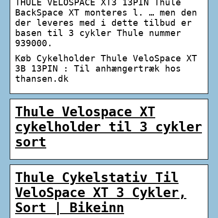
THULE VELOSPACE XT3 13PIN Thule
BackSpace XT monteres l. … men den
der leveres med i dette tilbud er
basen til 3 cykler Thule nummer
939000.
Køb Cykelholder Thule VeloSpace XT
3B 13PIN : Til anhængertræk hos
thansen.dk
Thule Velospace XT
cykelholder til 3 cykler
sort
Thule Cykelstativ Til
VeloSpace XT 3 Cykler,
Sort | Bikeinn