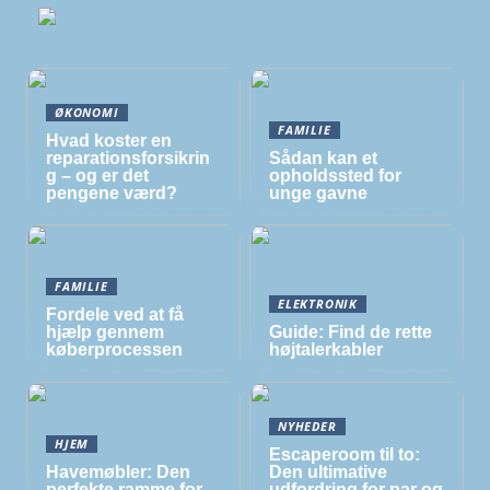
ØKONOMI
FAMILIE
Hvad koster en
reparationsforsikrin
Sådan kan et
g – og er det
opholdssted for
pengene værd?
unge gavne
FAMILIE
ELEKTRONIK
Fordele ved at få
hjælp gennem
Guide: Find de rette
køberprocessen
højtalerkabler
NYHEDER
HJEM
Escaperoom til to:
Havemøbler: Den
Den ultimative
perfekte ramme for
udfordring for par og