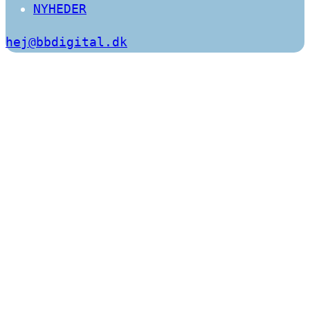
NYHEDER
hej@bbdigital.dk