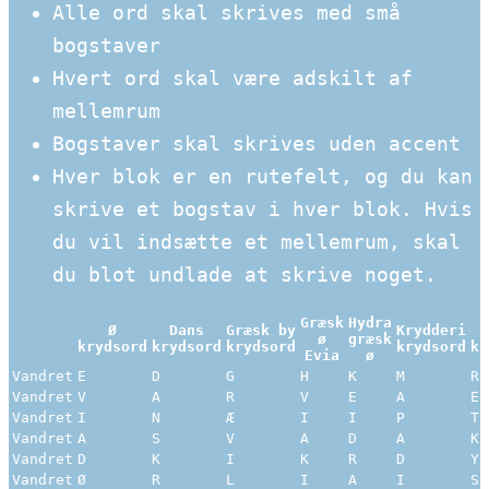
Alle ord skal skrives med små
bogstaver
Hvert ord skal være adskilt af
mellemrum
Bogstaver skal skrives uden accent
Hver blok er en rutefelt, og du kan
skrive et bogstav i hver blok. Hvis
du vil indsætte et mellemrum, skal
du blot undlade at skrive noget.
Græsk
Hydra
Ø
Dans
Græsk by
Krydderi
ø
græsk
krydsord
krydsord
krydsord
krydsord
kr
Evia
ø
Vandret
E
D
G
H
K
M
R
Vandret
V
A
R
V
E
A
E
Vandret
I
N
Æ
I
I
P
T
Vandret
A
S
V
A
D
A
K
Vandret
D
K
I
K
R
D
Y
Vandret
Ø
R
L
I
A
I
S