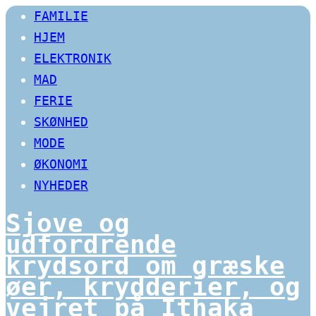
FAMILIE
HJEM
ELEKTRONIK
MAD
FERIE
SKØNHED
MODE
ØKONOMI
NYHEDER
Sjove og
udfordrende
krydsord om græske
øer, krydderier, og
vejret på Ithaka