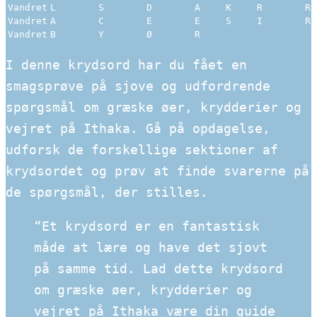
Vandret
L
S
D
A
K
R
R
Vandret
A
C
E
E
S
I
R
Vandret
B
Y
Ø
R
I denne krydsord har du fået en
smagsprøve på sjove og udfordrende
spørgsmål om græske øer, krydderier og
vejret på Ithaka. Gå på opdagelse,
udforsk de forskellige sektioner af
krydsordet og prøv at finde svarerne på
de spørgsmål, der stilles.
“Et krydsord er en fantastisk
måde at lære og have det sjovt
på samme tid. Lad dette krydsord
om græske øer, krydderier og
vejret på Ithaka være din guide