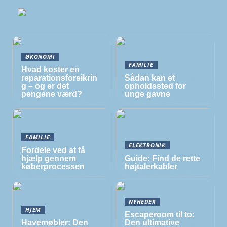
ØKONOMI
FAMILIE
Hvad koster en
reparationsforsikrin
Sådan kan et
g – og er det
opholdssted for
pengene værd?
unge gavne
FAMILIE
ELEKTRONIK
Fordele ved at få
hjælp gennem
Guide: Find de rette
køberprocessen
højtalerkabler
NYHEDER
HJEM
Escaperoom til to:
Havemøbler: Den
Den ultimative