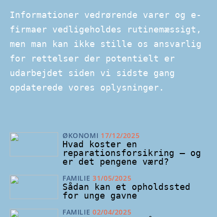
Informationer vedrørende varer og e-
firmaer vedligeholdes rutinemæssigt,
men man kan ikke stille os ansvarlig
for rettelser der potentielt er
udarbejdet siden vi sidste gang
opdaterede vores oplysninger.
ØKONOMI
17/12/2025
Hvad koster en
reparationsforsikring – og
er det pengene værd?
FAMILIE
31/05/2025
Sådan kan et opholdssted
for unge gavne
FAMILIE
02/04/2025